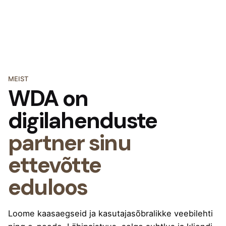
MEIST
WDA on
digilahenduste
partner sinu
ettevõtte
eduloos
Loome kaasaegseid ja kasutajasõbralikke veebilehti