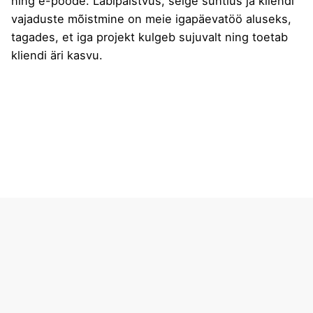
ning e-poode. Läbipaistvus, selge suhtlus ja kliendi
vajaduste mõistmine on meie igapäevatöö aluseks,
tagades, et iga projekt kulgeb sujuvalt ning toetab
kliendi äri kasvu.